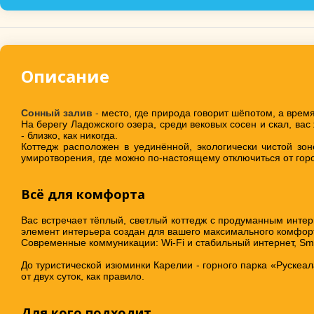
Описание
Сонный залив
-
место, где природа говорит шёпотом, а время
На берегу Ладожского озера, среди вековых сосен и скал, вас
- близко, как никогда.
Коттедж расположен в уединённой, экологически чистой зо
умиротворения, где можно по-настоящему отключиться от горо
Всё для комфорта
Вас встречает тёплый, светлый коттедж с продуманным инт
элемент интерьера создан для вашего максимального комфорт
Современные коммуникации: Wi-Fi и стабильный интернет, Sma
До туристической изюминки Карелии - горного парка «Рускеал
от двух суток, как правило.
Для кого подходит