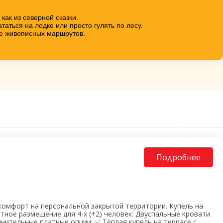
как из северной сказки.
таться на лодке или просто гулять по лесу.
ние живописных маршрутов.
Подробнее
комфорт на персональной закрытой территории. Купель на
ное размещение для 4-х (+2) человек: Двуспальные кровати
полнительные платные опции: ✅ Тёплая купель на террасе с