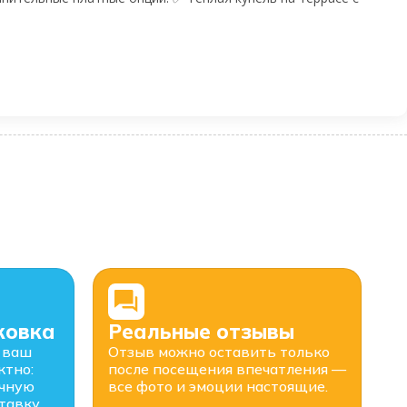
ковка
Реальные отзывы
 ваш
Отзыв можно оставить только
ктно:
после посещения впечатления —
очную
все фото и эмоции настоящие.
тавку