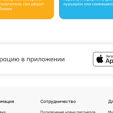
получатель сам решит
курьером или самовывоз
 ближе.
трацию в приложении
рмация
Сотрудничество
Дл
вка
Подключение новых партнеров
Му