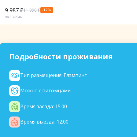
глэмпинги и экодома.
9 987 ₽
11 990 ₽
-17%
за 1 ночь
Подробности проживания
Тип размещения: Глэмпинг
Можно с питомцами
Время заезда: 15:00
Время выезда: 12:00