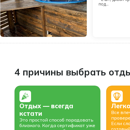
под...
4 причины выбрать отды
Отдых — всегда
Легк
кстати
Все впе
провере
Это простой способ порадовать
Если сл
близкого. Когда сертификат уже
готовый