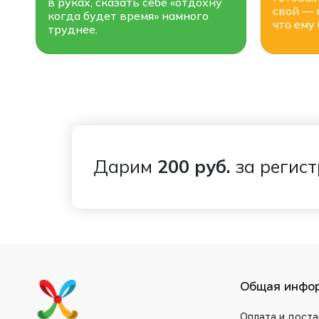
в руках, сказать себе «отдохну
свой — 
когда будет время» намного
что ему
труднее.
Дарим
200 руб.
за регис
Общая инфо
Оплата и доста