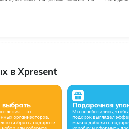
х в Xpresent
о выбрать
Подарочная упа
чатления — от
Мы позаботились, чтобы
нных организаторов.
подарок выглядел эффе
ожно выбрать, подарите
можно добавить подар
 набор или соберите
коробку и оформить дос