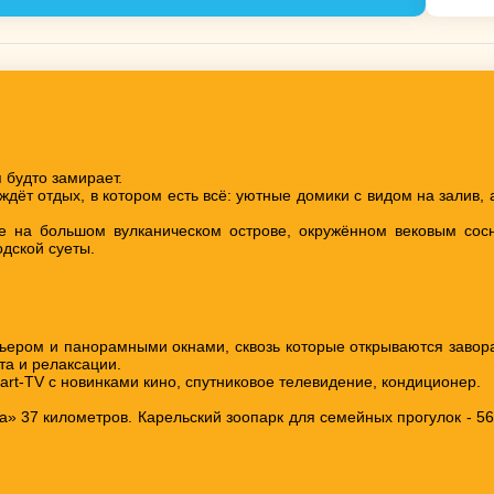
 будто замирает.
 ждёт отдых, в котором есть всё: уютные домики с видом на залив
не на большом вулканическом острове, окружённом вековым со
дской суеты.
ерьером и панорамными окнами, сквозь которые открываются заво
а и релаксации.
rt-TV с новинками кино, спутниковое телевидение, кондиционер.
а» 37 километров. Карельский зоопарк для семейных прогулок - 56