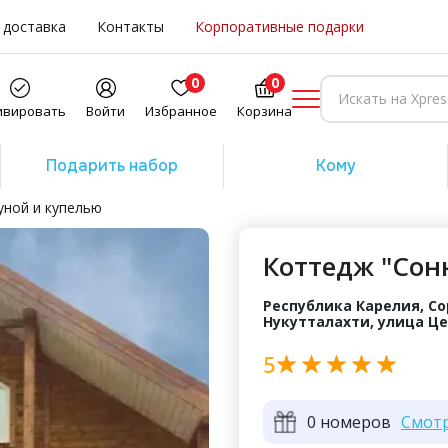
 доставка
Контакты
Корпоративные подарки
0
0
ивировать
Войти
Избранное
Корзина
Подарить набор
Кому
уной и купелью
Коттедж "Сон
Республика Карелия, Со
Нукутталахти, улица Це
5
0 номеров
Смот