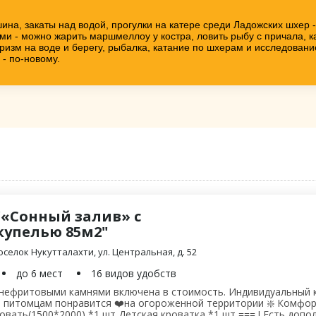
на, закаты над водой, прогулки на катере среди Ладожских шхер - 
ми - можно жарить маршмеллоу у костра, ловить рыбу с причала, ка
туризм на воде и берегу, рыбалка, катание по шхерам и исследова
 - по-новому.
"«Сонный залив» с
купелью 85м2"
оселок Нукутталахти, ул. Центральная, д. 52
до 6 мест
16 видов удобств
 нефритовыми камнями включена в стоимость. Индивидуальный 
 питомцам понравится ❤️на огороженной территории ❇️ Комфорт
-кровать(1500*2000) *1 шт Детская кроватка *1 шт === ! Есть до