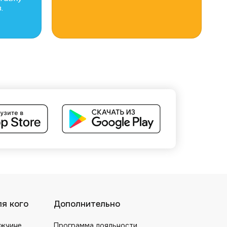
.
я кого
Дополнительно
жчине
Программа лояльности