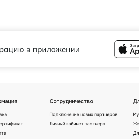
трацию в приложении
рмация
Сотрудничество
Дл
вка
Подключение новых партнеров
Му
сертификат
Личный кабинет партнера
Же
рта
Дл