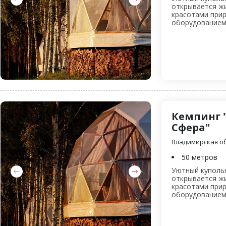
открывается жи
красотами прир
оборудованием (
Кемпинг 
Сфера"
Владимирская об
50 метров
Уютный купольн
открывается жи
красотами прир
оборудованием (