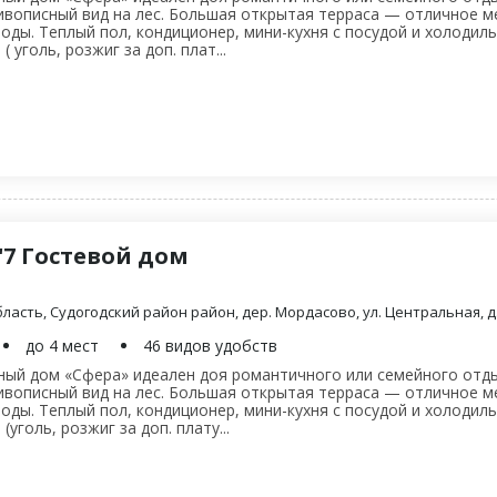
вописный вид на лес. Большая открытая терраса — отличное м
оды. Теплый пол, кондиционер, мини-кухня с посудой и холодил
 уголь, розжиг за доп. плат...
"7 Гостевой дом
ласть, Судогодский район район, дер. Мордасово, ул. Центральная, д.
до 4 мест
46 видов удобств
ый дом «Сфера» идеален доя романтичного или семейного отды
вописный вид на лес. Большая открытая терраса — отличное м
оды. Теплый пол, кондиционер, мини-кухня с посудой и холодил
уголь, розжиг за доп. плату...