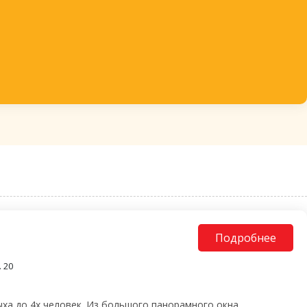
Подробнее
 20
ха до 4х человек. Из большого панорамного окна