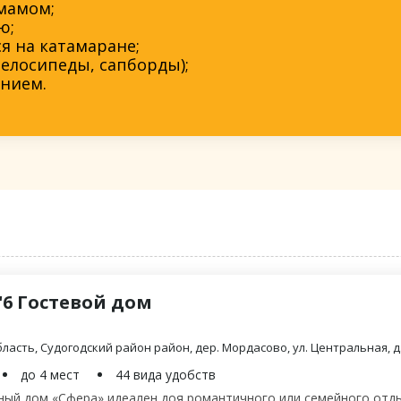
ммамом;
ю;
я на катамаране;
елосипеды, сапборды);
нием.
"6 Гостевой дом
ласть, Судогодский район район, дер. Мордасово, ул. Центральная, д.
до 4 мест
44 вида удобств
ый дом «Сфера» идеален доя романтичного или семейного отды