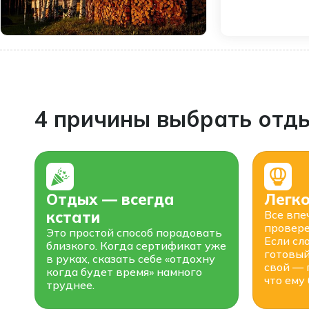
4 причины выбрать отды
Отдых — всегда
Легк
кстати
Все впе
провере
Это простой способ порадовать
Если сл
близкого. Когда сертификат уже
готовый
в руках, сказать себе «отдохну
свой — 
когда будет время» намного
что ему
труднее.