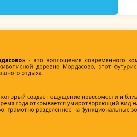
рдасово»
- это воплощение современного ко
живописной деревне Мордасово, этот футур
ошного отдыха.
 который создаёт ощущение невесомости и бли
время года открывается умиротворяющий вид на 
о, грамотно разделённое на функциональные з