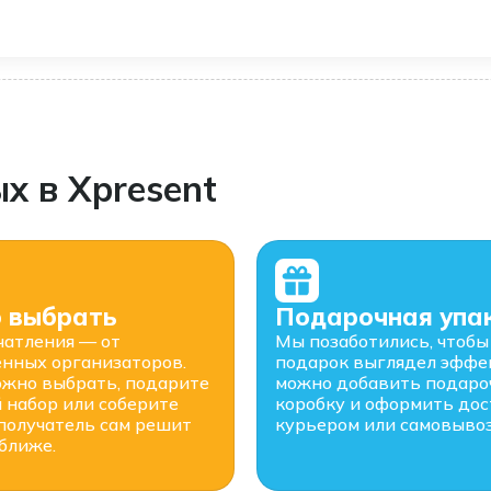
х в Xpresent
о выбрать
Подарочная упа
чатления — от
Мы позаботились, чтобы
нных организаторов.
подарок выглядел эффе
ожно выбрать, подарите
можно добавить подар
 набор или соберите
коробку и оформить дос
получатель сам решит
курьером или самовывоз
 ближе.