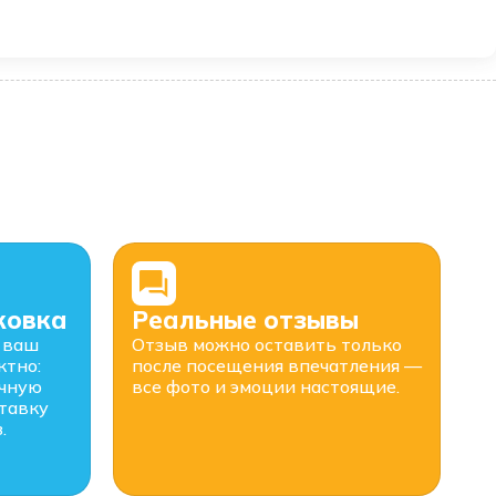
ковка
Реальные отзывы
 ваш
Отзыв можно оставить только
ктно:
после посещения впечатления —
очную
все фото и эмоции настоящие.
тавку
.