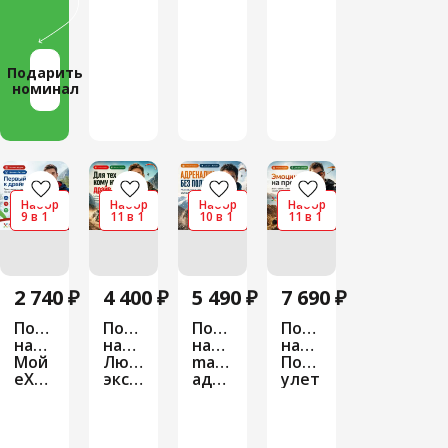
Подарить
номинал
Набор
Набор
Набор
Набор
9 в 1
11 в 1
10 в 1
11 в 1
2 740 ₽
4 400 ₽
5 490 ₽
7 690 ₽
Подарочный
Подарочный
Подарочный
Подарочный
набор
набор
набор
набор
Мой
Любителю
maXimum
Полный
eXtreme
экстрима
адреналина
улет