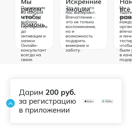
Мы
Искренние
Нам
рядом,
Поддержим
эмоции
Это то, за что
всё
Мы
на каждом
нас выбирают.
тщате
чтобы
рав
этапе: от
Впечатления -
пров
выбора
это не только
кажд
помочь
сертификата
воспоминания,
орган
до
но и
впеча
активации и
возможность
и лич
записи.
подарить
тести
Онлайн-
внимание и
чтобы
консультант
заботу.
были 
всегда на
в кач
связи.
подар
Дарим
200 руб.
за регистрацию
в приложении