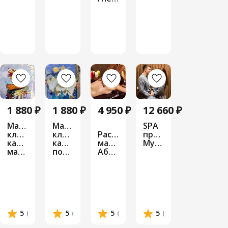
1 880 ₽
1 880 ₽
4 950 ₽
12 660 ₽
Мастер-
Мастер-
SPA
класс
класс
​Расслабляющий
программа
картина
картина
массаж
Мурашки
маслом
поталью
Абьянга
5
(1 отзыв)
5
(1 отзыв)
5
(1 отзыв)
5
(1 отзыв)