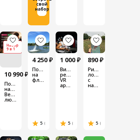
свой
набор
Набор
9 в 1
4 250 ₽
1 000 ₽
890 ₽
Полет
Виртуальная
Рисование
10 990 ₽
на
реальность
лошадей
флайборде
VR
с
Подарочный
арена
натуры
набор
Вечная
любовь
5
(3 отзыва)
5
(3 отзыва)
5
(1 отзыв)