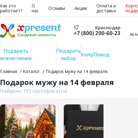
Как это
О
Оплата и
Корп
Отзывы
Акции
работает?
нас
доставка
подар
Краснодар
+7 (800) 200-60-23
Акт
Подарить
Подарить
Подарить
Сертифика
Кому
Повод
впечатление
отдых
набор
на сумму
Главная
Каталог
Подарок мужу на 14 февраля
Подарок мужу на 14 февраля
Найдено 193 сертификатов