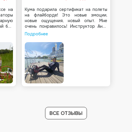
ссе на
Кума подарила сертификат на полеты
аторы
на флайборде! Это новые эмоции,
карную
новые ощущения, новый опыт. Мне
ый был
очень понравилось! Инструктор Анна
энера.
топ! Умничка! Все рассказала,
Подробнее
ость
обьяснила. Больгой молодец! Хорошая
боту и
база отдыха. Есть беседки, гидроциклы,
е, все
сапы, катер. Отличное место!
утким
Рекомендую!
асии и
адях и
Теперь
чтобы
усств!
ВСЕ ОТЗЫВЫ