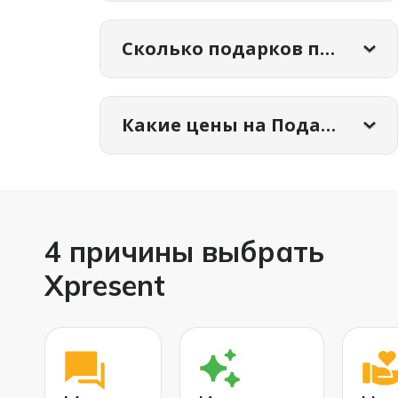
Самые популярные впечатления
категории Подарок мужу на 14 февраля:
Сколько подарков представлено в категории Подарок мужу на 14 февраля?
Полет на флайборде
Виртуальная реальность VR арена
Рисование лошадей с натуры
На сегодня на сайте представлено
подарков: 193.
Какие цены на Подарок мужу на 14 февраля ?
Диапазон цен на Подарок мужу на 14
февраля от 550 руб. до 58530 руб.
4 причины выбрать
Xpresent