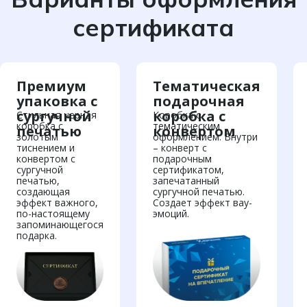
сертификата
Премиум
Тематическая
упаковка с
подарочная
сургучной
коробка с
Стильная черная
Коробка с
коробка с
тематическим
печатью
конвертом
золотым
оформлением. Внутри
тиснением и
– конверт с
конвертом с
подарочным
сургучной
сертификатом,
печатью,
запечатанный
создающая
сургучной печатью.
эффект важного,
Создает эффект вау-
по-настоящему
эмоций.
запоминающегося
подарка.