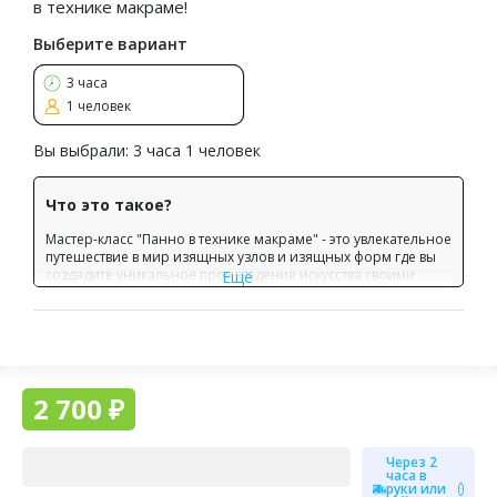
в технике макраме!
Выберите вариант
3 часа
1 человек
Вы выбрали:
3 часа 1 человек
Что это такое?
Мастер-класс "Панно в технике макраме" - это увлекательное
путешествие в мир изящных узлов и изящных форм где вы
создадите уникальное произведение искусства своими
Ещё
руками!
Что вас ждёт на мастер-классе:
Творческая атмосфера и вдохновение
Профессиональные материалы для работы
Пошаговое обучение от опытного мастера
2 700 ₽
Индивидуальный подход к каждому участнику
Уникальный результат
- авторское интерьерное панно
Через 2
часа в
Что входит в стоимость:
руки или