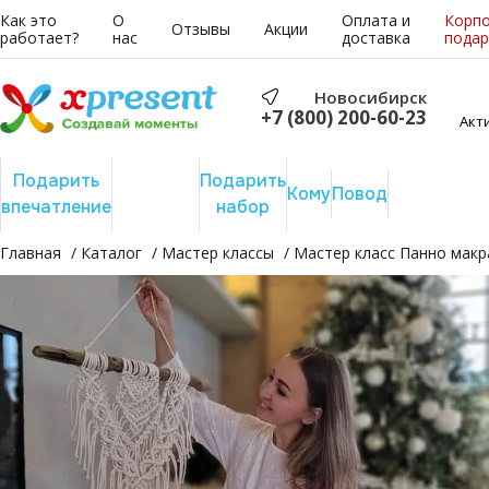
Как это
О
Оплата и
Корп
Отзывы
Акции
работает?
нас
доставка
подар
Новосибирск
+7 (800) 200-60-23
Акт
Подарить
Подарить
Подарить
Сертифика
Кому
Повод
впечатление
отдых
набор
на сумму
Главная
Каталог
Мастер классы
Мастер класс Панно мак