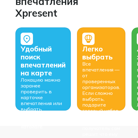
впечатления
Xpresent
Удобный
Легко
поиск
выбрать
впечатлений
Все
впечатления —
на карте
от
Локацию можно
проверенных
заранее
организаторов.
проверить в
Если сложно
карточке
выбрать,
впечатления или
подарите
выбрать
готовый набор
подходящий
или соберите
район города в
свой —
каталоге.
получатель сам
решит что ему