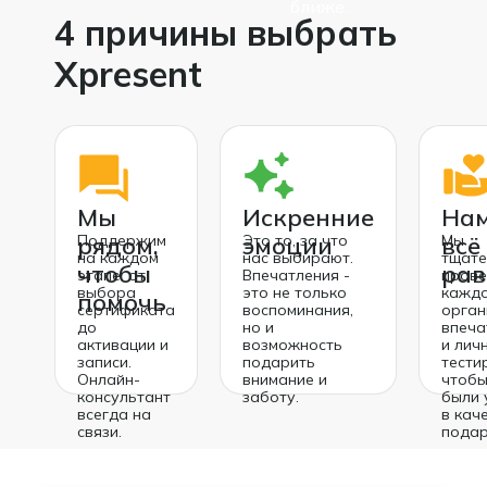
ближе.
4 причины выбрать
Xpresent
Мы
Искренние
Нам
рядом,
Поддержим
эмоции
Это то, за что
всё
Мы
на каждом
нас выбирают.
тщате
чтобы
рав
этапе: от
Впечатления -
пров
выбора
это не только
кажд
помочь
сертификата
воспоминания,
орган
до
но и
впеча
активации и
возможность
и лич
записи.
подарить
тести
Онлайн-
внимание и
чтобы
консультант
заботу.
были 
всегда на
в кач
связи.
подар