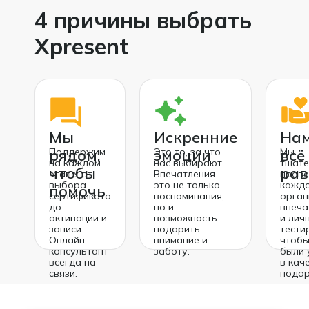
4 причины выбрать
Xpresent
Мы
Искренние
Нам
рядом,
Поддержим
эмоции
Это то, за что
всё
Мы
на каждом
нас выбирают.
тщате
чтобы
рав
этапе: от
Впечатления -
пров
выбора
это не только
кажд
помочь
сертификата
воспоминания,
орган
до
но и
впеча
активации и
возможность
и лич
записи.
подарить
тести
Онлайн-
внимание и
чтобы
консультант
заботу.
были 
всегда на
в кач
связи.
подар