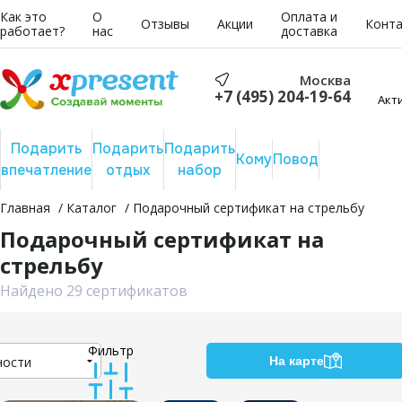
Как это
О
Оплата и
Отзывы
Акции
Конт
работает?
нас
доставка
Москва
+7 (495) 204-19-64
Акт
Подарить
Подарить
Подарить
Сертифика
Кому
Повод
впечатление
отдых
набор
на сумму
Главная
Каталог
Подарочный сертификат на стрельбу
Подарочный сертификат на
стрельбу
Найдено 29 сертификатов
Фильтр
На карте