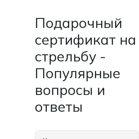
абсолютно
безопасный
отдых
для
Подарочный
компании.
сертификат на
стрельбу -
Популярные
вопросы и
ответы