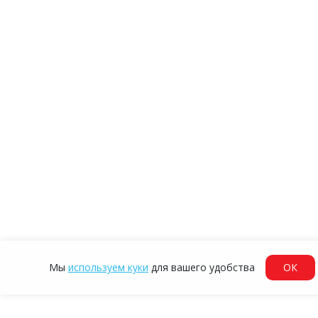
Мы
используем куки
для вашего удобства
ОК