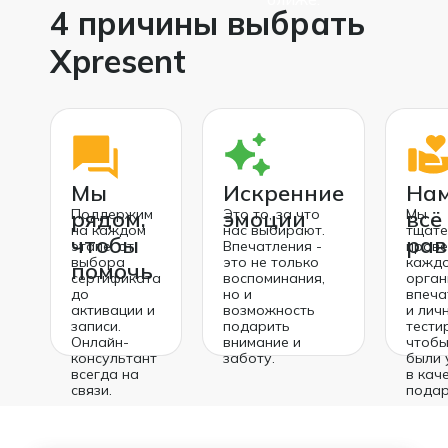
4 причины выбрать
Xpresent
Мы
Искренние
Нам
рядом,
Поддержим
эмоции
Это то, за что
всё
Мы
на каждом
нас выбирают.
тщате
чтобы
рав
этапе: от
Впечатления -
пров
выбора
это не только
кажд
помочь
сертификата
воспоминания,
орган
до
но и
впеча
активации и
возможность
и лич
записи.
подарить
тести
Онлайн-
внимание и
чтобы
консультант
заботу.
были 
всегда на
в кач
связи.
подар