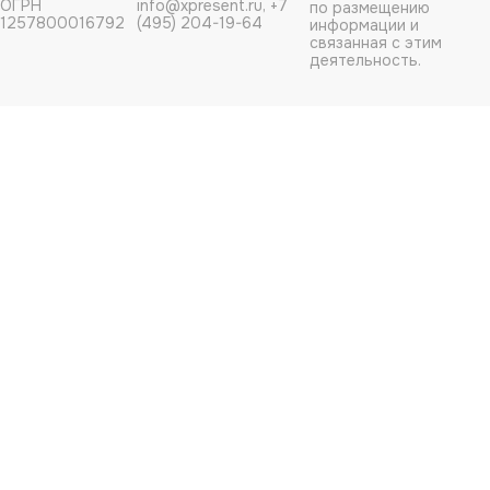
ОГРН
info@xpresent.ru, +7
по размещению
1257800016792
(495) 204-19-64
информации и
связанная с этим
деятельность.