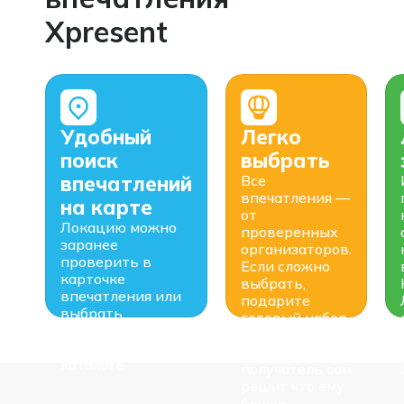
Xpresent
Удобный
Легко
поиск
выбрать
впечатлений
Все
впечатления —
на карте
от
Локацию можно
проверенных
заранее
организаторов.
проверить в
Если сложно
карточке
выбрать,
впечатления или
подарите
выбрать
готовый набор
подходящий
или соберите
район города в
свой —
каталоге.
получатель сам
решит что ему
ближе.