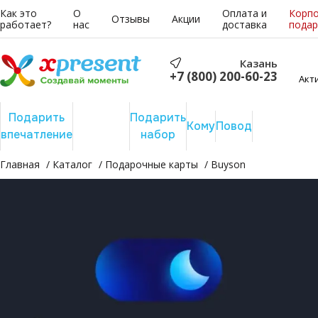
Как это
О
Оплата и
Корп
Отзывы
Акции
работает?
нас
доставка
подар
Казань
+7 (800) 200-60-23
Акт
Подарить
Подарить
Подарить
Сертифика
Кому
Повод
впечатление
отдых
набор
на сумму
Главная
Каталог
Подарочные карты
Buyson