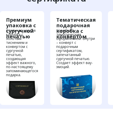
Премиум
Тематическая
упаковка с
подарочная
сургучной
коробка с
Стильная черная
Коробка с
коробка с
тематическим
печатью
конвертом
золотым
оформлением. Внутри
тиснением и
– конверт с
конвертом с
подарочным
сургучной
сертификатом,
печатью,
запечатанный
создающая
сургучной печатью.
эффект важного,
Создает эффект вау-
по-настоящему
эмоций.
запоминающегося
подарка.