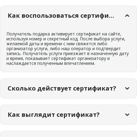
Как воспользоваться сертификатом?
Получатель подарка активирует сертификат на сайте,
используя номер и секретный код. После выбора услуги,
желаемой даты и времени с ним свяжется либо
организатор услуги, либо наш оператор и подтвердит
запись. Получатель услуги приезжает в назначенную дату
и время, показывает сертификат организатору и
наслаждается полученным впечатлением.
Сколько действует сертификат?
Сертификатом можно воспользоваться в течение 12
месяцев с даты покупки. С момента активации услугой
Как выглядит сертификат?
нужно воспользоваться до срока действия сертификата.
Сертификат предоставляется в подарочной коробочке