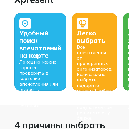
Удобный
Легко
поиск
выбрать
впечатлений
Все
впечатления —
на карте
от
Локацию можно
проверенных
заранее
организаторов.
проверить в
Если сложно
карточке
выбрать,
впечатления или
подарите
выбрать
готовый набор
подходящий
или соберите
район города в
свой —
каталоге.
получатель сам
решит что ему
ближе.
4 причины выбрать