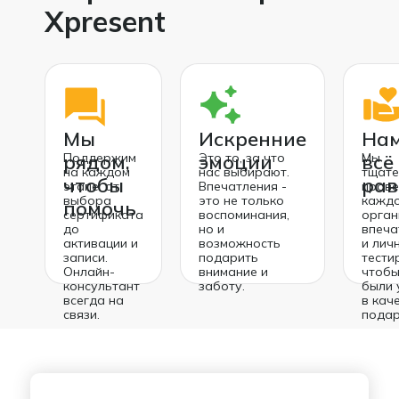
Xpresent
Мы
Искренние
Нам
рядом,
Поддержим
эмоции
Это то, за что
всё
Мы
на каждом
нас выбирают.
тщате
чтобы
рав
этапе: от
Впечатления -
пров
выбора
это не только
кажд
помочь
сертификата
воспоминания,
орган
до
но и
впеча
активации и
возможность
и лич
записи.
подарить
тести
Онлайн-
внимание и
чтобы
консультант
заботу.
были 
всегда на
в кач
связи.
подар