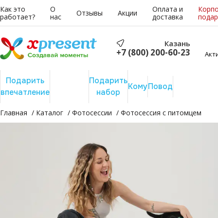
Как это
О
Оплата и
Корп
Отзывы
Акции
работает?
нас
доставка
подар
Казань
+7 (800) 200-60-23
Акт
Подарить
Подарить
Подарить
Сертифика
Кому
Повод
впечатление
отдых
набор
на сумму
Главная
Каталог
Фотосессии
Фотосессия с питомцем