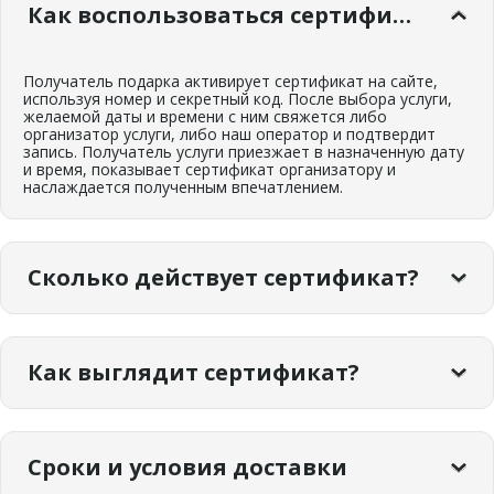
Как воспользоваться сертификатом?
Получатель подарка активирует сертификат на сайте,
используя номер и секретный код. После выбора услуги,
желаемой даты и времени с ним свяжется либо
организатор услуги, либо наш оператор и подтвердит
запись. Получатель услуги приезжает в назначенную дату
и время, показывает сертификат организатору и
наслаждается полученным впечатлением.
Сколько действует сертификат?
Сертификатом можно воспользоваться в течение 12
месяцев с даты покупки. С момента активации услугой
Как выглядит сертификат?
нужно воспользоваться до срока действия сертификата.
Сертификат предоставляется в подарочной коробочке
Сроки и условия доставки
"Секретное послание". Внутри коробки находится сам
сертификат, а также иснтрукция о том, как воспользоваться