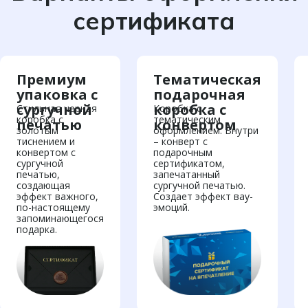
сертификата
Премиум
Тематическая
упаковка с
подарочная
сургучной
коробка с
Стильная черная
Коробка с
коробка с
тематическим
печатью
конвертом
золотым
оформлением. Внутри
тиснением и
– конверт с
конвертом с
подарочным
сургучной
сертификатом,
печатью,
запечатанный
создающая
сургучной печатью.
эффект важного,
Создает эффект вау-
по-настоящему
эмоций.
запоминающегося
подарка.