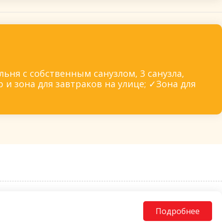
ьня с собственным санузлом, 3 санузла,
 и зона для завтраков на улице; ✓Зона для
Подробнее