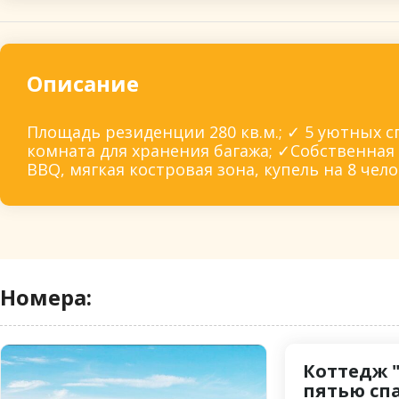
Описание
Площадь резиденции 280 кв.м.; ✓ 5 уютных с
комната для хранения багажа; ✓Собственная 
BBQ, мягкая костровая зона, купель на 8 чело
Номера:
Коттедж 
пятью сп