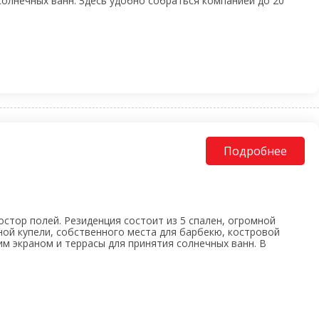
солнечных ванн. Здесь удобно собраться компанией до 20
Подробнее
остор полей. Резиденция состоит из 5 спален, огромной
дной купели, собственного места для барбекю, костровой
им экраном и террасы для принятия солнечных ванн. В