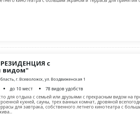
етнего кинотеатра с большим экраном и террасы для принятия 
"РЕЗИДЕНЦИЯ с
 видом"
ласть, г. Всеволожск, ул. Воздвиженская 1
до 10 мест
78 видов удобств
то для отдыха с семьей или друзьями с прекрасным видом на пр
троенной кухней, сауны, трех ванных комнат, дровяной всепого
еррасы для завтрака, собственного летнего кинотеатра с больш
ива...