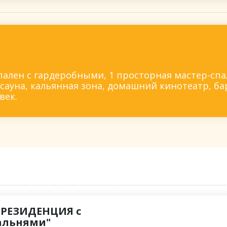
пален с гардеробными, 1 просторная мастер-спал
сауна, кальянная зона, домашний кинотеатр, бар
век.
"РЕЗИДЕНЦИЯ с
альнями"