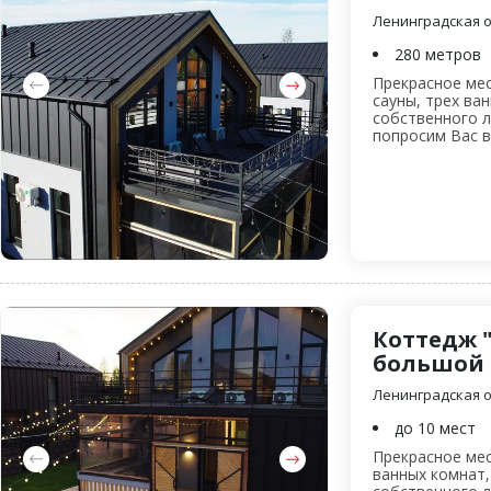
Ленинградская об
280 метров
Прекрасное мес
сауны, трех ва
собственного л
попросим Вас в.
Коттедж 
большой
Ленинградская об
до 10 мест
Прекрасное мес
ванных комнат,