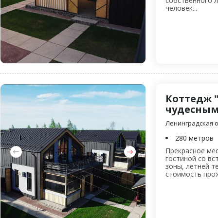
собственного л
человек...
Коттедж 
чудесным
Ленинградская об
280 метров
Прекрасное мес
гостиной со вс
зоны, летней т
стоимость прож