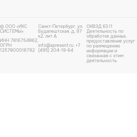
© ООО «ИКС
Санкт-Петербург, ул.
ОКВЭД 63.11
СИСТЕМЫ»
Будапештская, д. 97
Деятельность по
к2, лит А
обработке данных,
ИНН 7816754862,
предоставление услуг
ОГРН
info@xpresent.ru, +7
по размещению
1257800016792
(495) 204-19-64
информации и
связанная с этим
деятельность.