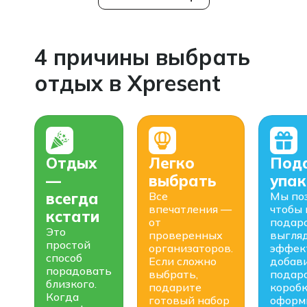
4 причины выбрать
отдых в Xpresent
Отдых
Легко
Под
—
выбрать
упак
всегда
Все
Мы поз
впечатления —
чтобы
кстати
от
подар
Это
проверенных
выгля
простой
организаторов.
эффек
способ
Если сложно
добав
порадовать
выбрать,
подар
близкого.
подарите
коробк
Когда
готовый набор
оформ