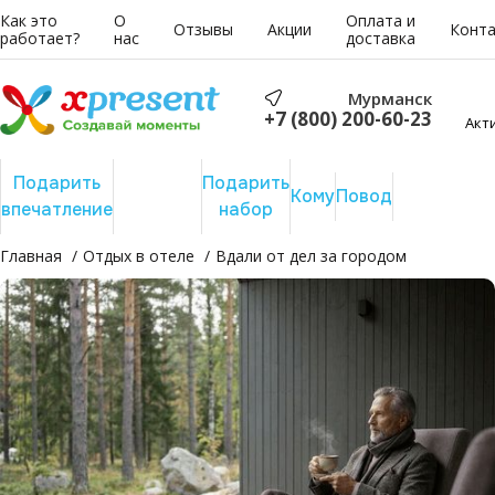
Как это
О
Оплата и
Отзывы
Акции
Конт
работает?
нас
доставка
Мурманск
+7 (800) 200-60-23
Акт
Подарить
Подарить
Подарить
Сертифика
Кому
Повод
впечатление
отдых
набор
на сумму
Главная
Отдых в отеле
Вдали от дел за городом