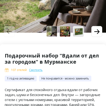
2-й сертификат
Пять звезд и более пятисот
В ПОДАРОК!
отзывов на Яндексе
Подарочный набор "Вдали от дел
за городом" в Мурманске
107 отелей
Смотреть
1 год на активацию
Не понравится - можно заменить
Сертификат для спокойного отдыха вдали от рабочих
задач, шума и бесконечных дел. Внутри — загородные
отели с уютными номерами, красивой территорией,
прогулочными зонами, ресторанами, баней или SPA.