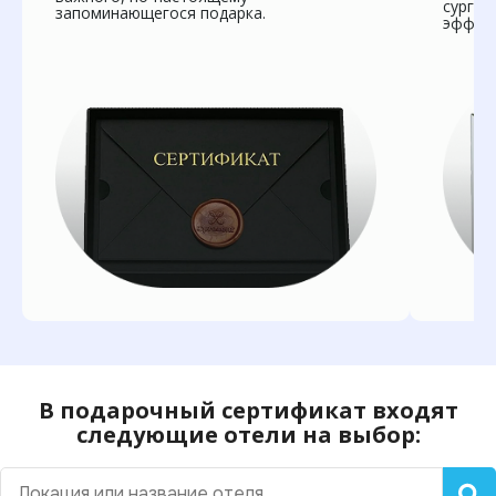
сургуч
запоминающегося подарка.
эффект
В подарочный сертификат входят
следующие отели на выбор: