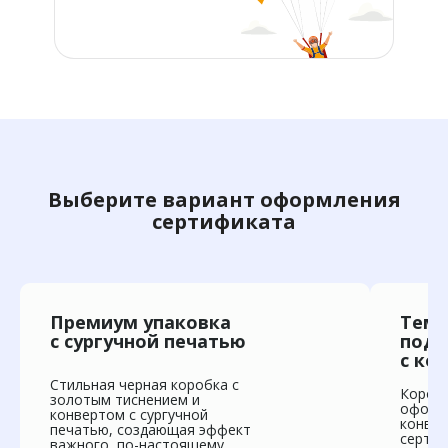
Выберите вариант оформления
сертификата
Премиум упаковка
Тема
с сургучной печатью
пода
с ко
Стильная черная коробка с
Коробк
золотым тиснением и
оформл
конвертом с сургучной
конвер
печатью, создающая эффект
сертиф
важного, по-настоящему