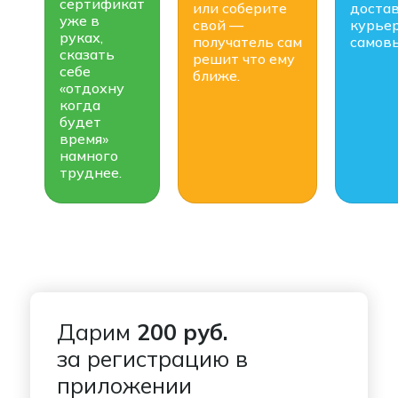
сертификат
или соберите
доста
уже в
свой —
курье
руках,
получатель сам
самовы
сказать
решит что ему
себе
ближе.
«отдохну
когда
будет
время»
намного
труднее.
Дарим
200 руб.
за регистрацию в
приложении