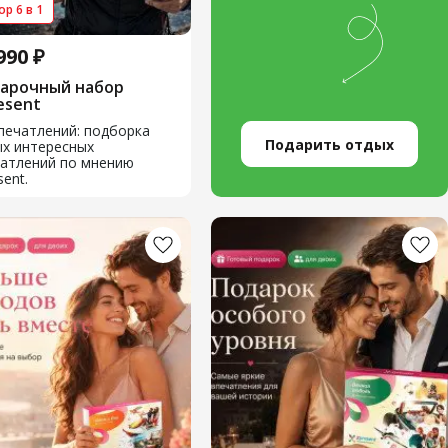
р 6 в 1
990 ₽
арочный набор
esent
печатлений: подборка
Подарить отдых
х интересных
атлений по мнению
sent.