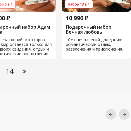
р 9 в 1
Набор 13 в 1
00 ₽
10 990 ₽
арочный набор Адам
Подарочный набор
а
Вечная любовь
печатлений, в которых
10+ впечатлений для двоих:
 мир остается только для
романтический отдых,
двоих: свидания, отдых и
развлечения и приключения.
нтические впечатления.
14