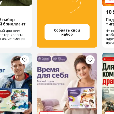
10 
 набор
Под
й бриллиант
тиг
Собрать свой
ий для нее:
4+ в
набор
астер-классы,
люби
 яркие эмоции.
адре
ярки