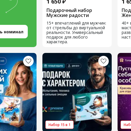
1 650 ₽
1 6
Подарочный набор
Под
Мужские радости
Жен
15+ впечатлений для мужчин:
40+ 
от стрельбы до виртуальной
маст
ь номинал
реальности. Универсальный
разв
подарок для любого
наст
характера.
Набор 15 в 1
Набо