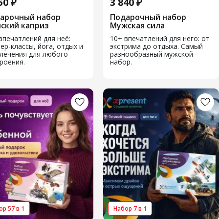
50 ₽
3 840 ₽
арочный набор
Подарочный набор
ский каприз
Мужская сила
впечатлений для неё:
10+ впечатлений для него: от
ер-классы, йога, отдых и
экстрима до отдыха. Самый
лечения для любого
разнообразный мужской
роения.
набор.
р 57 в 1
Набор 7 в 1