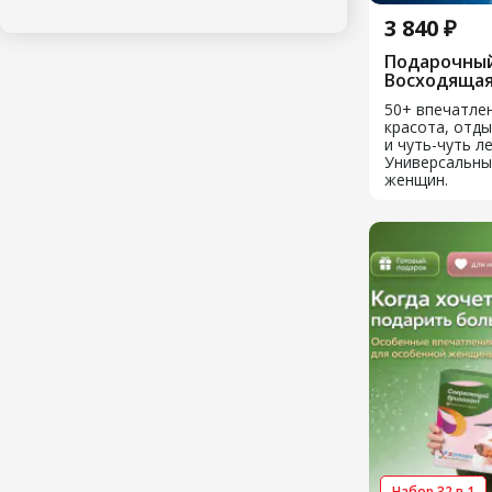
3 840 ₽
Подарочный
Восходящая
50+ впечатлен
красота, отды
и чуть-чуть л
Универсальны
женщин.
Набор 32 в 1