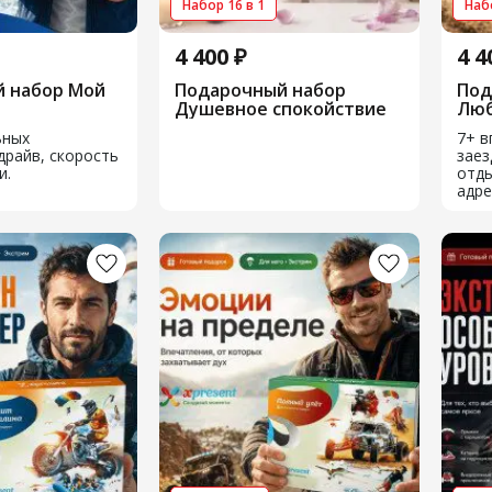
Набор 16 в 1
Набо
4 400 ₽
4 4
 набор Мой
Подарочный набор
Под
Душевное спокойствие
Люб
ьных
7+ в
драйв, скорость
заез
и.
отды
адре