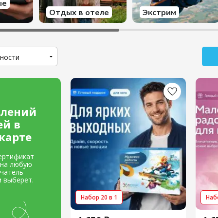
ые
Отдых в отеле
Экстрим
тлений
ей в
карте
ертификат
 на любую
учатель
м выберет.
Набор 20 в 1
Набо