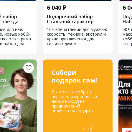
6 040 ₽
6 0
 набор
Подарочный набор
Под
 звезда
Стальной характер
Наб
ий для неё:
10+ впечатлений для мужчин:
50+ 
х, новые хобби
скорость, техника, экстрим и
макс
егкого экстрима.
яркие приключения для
хобб
й набор для
сильных духом.
экст
Собери
подарок сам!
Вы можете собрать
персонализированный
набор исходя из
предпочтений
получателя подарка.
Набо