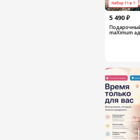
Набор 11 в 1
5 490 ₽
Подарочный
maXimum а