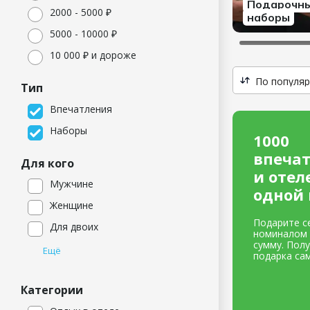
Подарочн
2000​ - 5000​ ₽
наборы
5000​ - 10000​ ₽
10​ 000 ₽ и дороже
Тип
Впечатления
Наборы
1000
впеча
Для кого
и отел
Мужчине
одной 
Женщине
Подарите с
Для двоих
номиналом
сумму. Пол
Ещё
подарка са
Категории