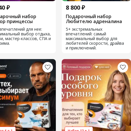
40 ₽
8 800 ₽
арочный набор
Подарочный набор
ор принцессы
Любителю адреналина
впечатлений для нее:
5+ экстремальных
имальный выбор отдыха,
впечатлений: самый
и, мастер-классов, СПА и
максимальный выбор для
рима.
любителей скорости, драйва
и приключений.
р 6 в 1
Набор 13 в 1