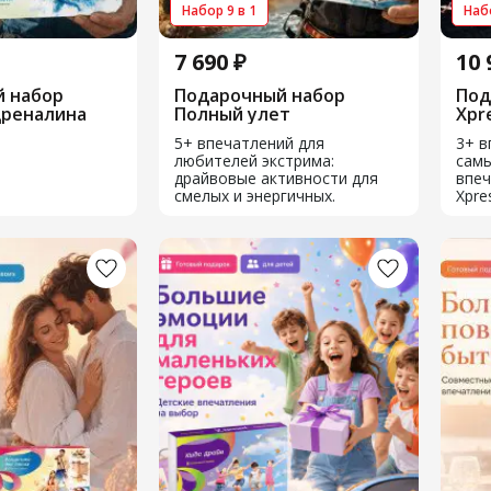
Набор 9 в 1
Набо
7 690 ₽
10 
 набор
Подарочный набор
Под
дреналина
Полный улет
Xpr
5+ впечатлений для
3+ в
любителей экстрима:
самы
драйвовые активности для
впеч
смелых и энергичных.
Xpre