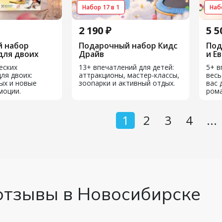
Набор 17 в 1
Набо
2 190 ₽
5 5
 набор
Подарочный набор Кидс
Под
для двоих
Драйв
и Ев
еских
13+ впечатлений для детей:
5+ в
ля двоих:
аттракционы, мастер-классы,
весь
ых и новые
зоопарки и активный отдых.
вас 
моции.
рома
1
2
3
4
...
отзывы в Новосибирске