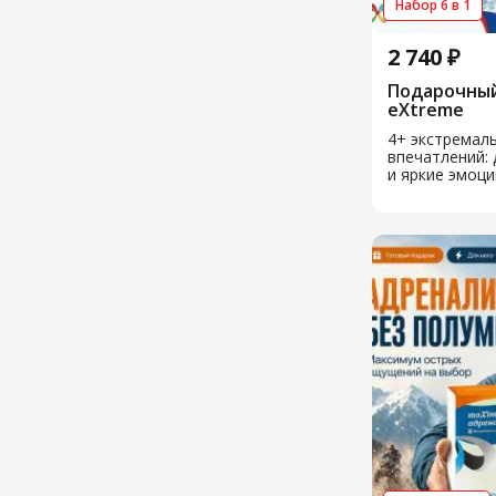
Набор 6 в 1
2 740 ₽
Подарочный
eXtreme
4+ экстремал
впечатлений: 
и яркие эмоци