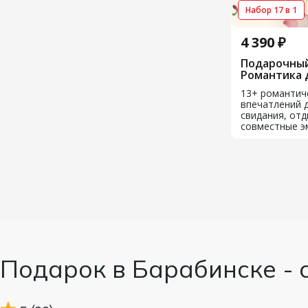
Набор 17 в 1
4 390 ₽
Подарочный
Романтика 
13+ романтич
впечатлений д
свидания, отд
совместные э
Подарок в Барабинске - 