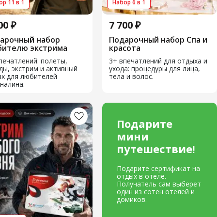
р 11 в 1
Набор 6 в 1
00 ₽
7 700 ₽
арочный набор
Подарочный набор Спа и
ителю экстрима
красота
печатлений: полеты,
3+ впечатлений для отдыха и
ды, экстрим и активный
ухода: процедуры для лица,
х для любителей
тела и волос.
налина.
Подарите
мини
путешествие!
Подарите сертификат на
отдых в отеле.
Получатель сам выберет
один из сотен отелей и
домиков.