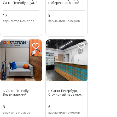
принца
Санкт-Петербург, ул. 2-
набережная Малой
Ольденбургского
я линия Васильевского
Невки, д. 11
острова, д. 61/30А
17
8
вариантов номеров
вариантов номеров
Станция Премьер N47
Станция Премьер S12
г. Санкт-Петербург,
г. Санкт-Петербург,
Владимирский
Столярный переулок,
проспект, д. 1/47Б
д. 10-12
3
6
варианта номера
вариантов номеров