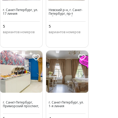
Art Nuvo Palace
Номера у Невы
г. Санкт-Петербург, ул.
Невский р-н, г. Санкт-
17 линия
Петербург, пр-т
Васильевского
Обуховской обороны,
острова, д. 64
д. 11
5
5
вариантов номеров
вариантов номеров
Art Deco Primorskiy
Номера на Репина
г. Санкт-Петербург,
г. Санкт-Петербург, ул.
Приморский проспект,
1-я линия
д. 32
Васильевского
острова, д. 34