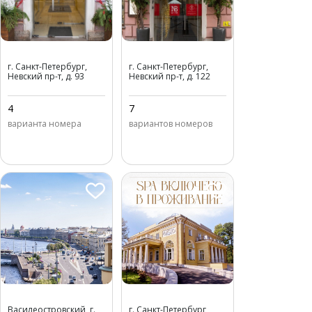
Невский Берег 93
Отель "Невский Берег
г. Санкт-Петербург,
г. Санкт-Петербург,
122"
Невский пр-т, д. 93
Невский пр-т, д. 122
4
7
варианта номера
вариантов номеров
River Palace Hotel
Villa du Prince / Вилла
Василеостровский, г.
г. Санкт-Петербург,