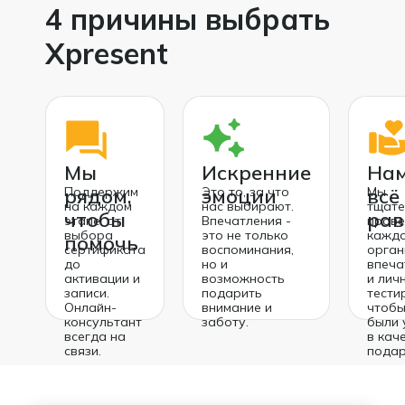
4 причины выбрать
Xpresent
Мы
Искренние
Нам
рядом,
Поддержим
эмоции
Это то, за что
всё
Мы
на каждом
нас выбирают.
тщате
чтобы
рав
этапе: от
Впечатления -
пров
выбора
это не только
кажд
помочь
сертификата
воспоминания,
орган
до
но и
впеча
активации и
возможность
и лич
записи.
подарить
тести
Онлайн-
внимание и
чтобы
консультант
заботу.
были 
всегда на
в кач
связи.
подар