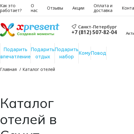
Как это
О
Оплата и
Отзывы
Акции
Конт
работает?
нас
доставка
Санкт-Петербург
+7 (812) 507-82-04
Акт
Подарить
Подарить
Подарить
Сертифика
Кому
Повод
впечатление
отдых
набор
на сумму
Главная
Каталог отелей
Каталог
отелей в