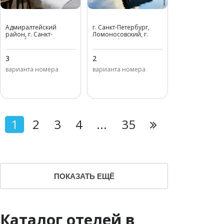
Номера на Фонтанке
Дом у озера
Адмиралтейский
г. Санкт-Петербург,
156
район, г. Санкт-
Ломоносовский, г.
Петербург,
Петергоф, ул. Санкт-
набережная реки
Петербург, ДНП
Фонтанки, д. 156
Затейливое ул.
3
2
Ромашковая, д. 17
варианта номера
варианта номера
1
2
3
4
...
35
ПОКАЗАТЬ ЕЩЁ
Каталог отелей в