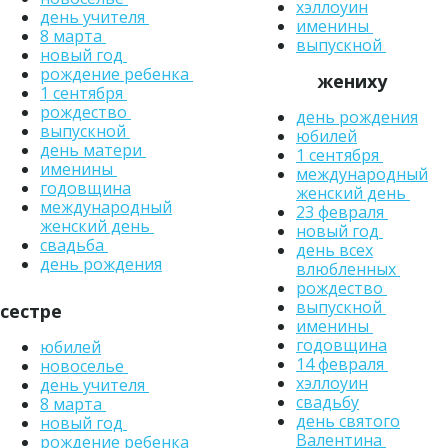
хэллоуин
день учителя
именины
8 марта
выпускной
новый год
рождение ребенка
жениху
1 сентября
рождество
день рождения
выпускной
юбилей
день матери
1 сентября
именины
международный
годовщина
женский день
международный
23 февраля
женский день
новый год
свадьба
день всех
день рождения
влюбленных
рождество
выпускной
сестре
именины
годовщина
юбилей
14 февраля
новоселье
хэллоуин
день учителя
свадьбу
8 марта
день святого
новый год
Валентина
рождение ребенка