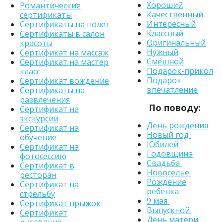
Хороший
Романтические
Качественный
сертификаты
Интересный
Сертификаты на полет
Классный
Сертификаты в салон
Оригинальный
красоты
Нужный
Сертификат на массаж
Смешной
Сертификат на мастер
Подарок-прикол
класс
Подарок-
Сертификат вождение
впечатление
Сертификаты на
развлечения
По поводу:
Сертификат на
экскурсии
День рождения
Сертификат на
Новый год
обучение
Юбилей
Сертификат на
Годовщина
фотосессию
Свадьба
Сертификат в
Новоселье
ресторан
Рождение
Сертификат на
ребенка
стрельбу
9 мая
Сертификат прыжок
Выпускной
Сертификат
День матери