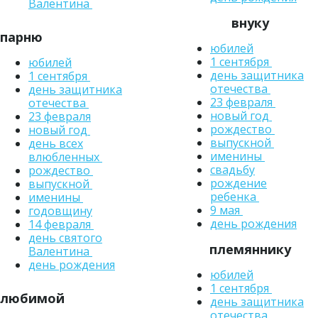
Валентина
внуку
парню
юбилей
1 сентября
юбилей
день защитника
1 сентября
отечества
день защитника
23 февраля
отечества
новый год
23 февраля
рождество
новый год
выпускной
день всех
именины
влюбленных
свадьбу
рождество
рождение
выпускной
ребенка
именины
9 мая
годовщину
день рождения
14 февраля
день святого
племяннику
Валентина
день рождения
юбилей
1 сентября
любимой
день защитника
отечества