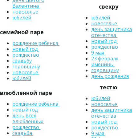
день святого
Валентина
свекру
новоселье
юбилей
юбилей
новоселье
день защитника
семейной паре
отечества
новый год
рождение ребенка
рождество
новый год
9 мая
рождество
23 февраля
свадьбу
именины
годовщину
годовщину
новоселье
день рождения
юбилей
тестю
влюбленной паре
юбилей
рождение ребенка
новоселье
новый год
день защитника
день всех
отечества
влюбленных
новый год
рождество
рождество
свадьба
9 мая