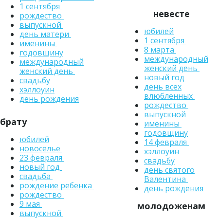
1 сентября
невесте
рождество
выпускной
юбилей
день матери
1 сентября
именины
8 марта
годовщину
международный
международный
женский день
женский день
новый год
свадьбу
день всех
хэллоуин
влюбленных
день рождения
рождество
выпускной
брату
именины
годовщину
юбилей
14 февраля
новоселье
хэллоуин
23 февраля
свадьбу
новый год
день святого
свадьба
Валентина
рождение ребенка
день рождения
рождество
9 мая
молодоженам
выпускной