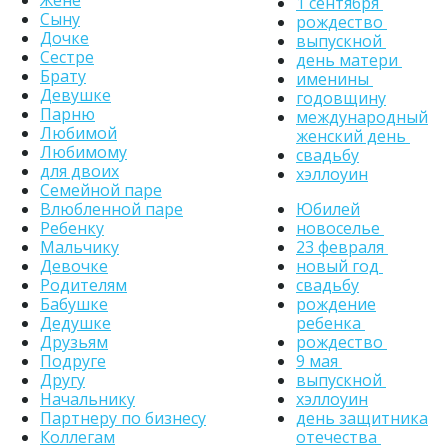
Жене
1 сентября
Сыну
рождество
Дочке
выпускной
Сестре
день матери
Брату
именины
Девушке
годовщину
Парню
международный
Любимой
женский день
Любимому
свадьбу
для двоих
хэллоуин
Семейной паре
Юбилей
Влюбленной паре
новоселье
Ребенку
23 февраля
Мальчику
новый год
Девочке
свадьбу
Родителям
рождение
Бабушке
ребенка
Дедушке
рождество
Друзьям
9 мая
Подруге
выпускной
Другу
хэллоуин
Начальнику
день защитника
Партнеру по бизнесу
отечества
Коллегам