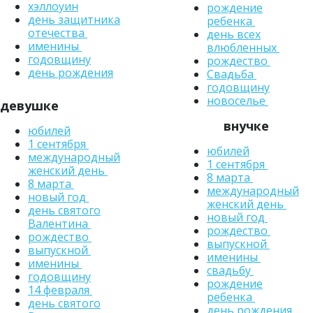
хэллоуин
рождение
день защитника
ребенка
отечества
день всех
именины
влюбленных
годовщину
рождество
день рождения
Свадьба
годовщину
новоселье
девушке
внучке
юбилей
1 сентября
юбилей
международный
1 сентября
женский день
8 марта
8 марта
международный
новый год
женский день
день святого
новый год
Валентина
рождество
рождество
выпускной
выпускной
именины
именины
свадьбу
годовщину
рождение
14 февраля
ребенка
день святого
день рождения