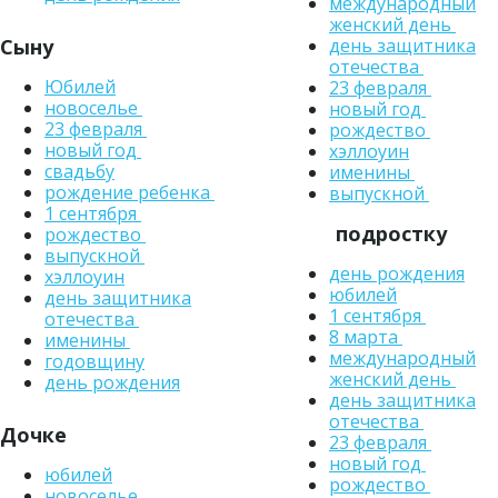
международный
женский день
день защитника
Сыну
отечества
Юбилей
23 февраля
новоселье
новый год
23 февраля
рождество
новый год
хэллоуин
свадьбу
именины
рождение ребенка
выпускной
1 сентября
подростку
рождество
выпускной
день рождения
хэллоуин
юбилей
день защитника
1 сентября
отечества
8 марта
именины
международный
годовщину
женский день
день рождения
день защитника
отечества
Дочке
23 февраля
новый год
юбилей
рождество
новоселье