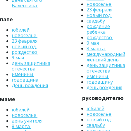
день святого
новоселье
Валентина
23 февраля
новый год
папе
свадьбу
рождение
юбилей
ребенка
новоселье
рождество
23 февраля
9 мая
новый год
8 марта
рождество
международный
9 мая
женский день
день защитника
день защитника
отечества
отечества
именины
именины
годовщина
годовщину
День рождения
день рождения
руководителю
маме
юбилей
юбилей
новоселье
новоселье
новый год
день учителя
свадьбу
8 марта
рождение