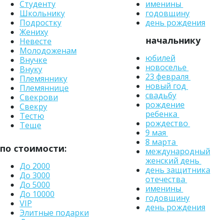
именины
Студенту
годовщину
Школьнику
день рождения
Подростку
Жениху
начальнику
Невесте
Молодоженам
юбилей
Внучке
новоселье
Внуку
23 февраля
Племяннику
новый год
Племяннице
свадьбу
Свекрови
рождение
Свекру
ребенка
Тестю
рождество
Теще
9 мая
8 марта
по стоимости:
международный
женский день
До 2000
день защитника
До 3000
отечества
До 5000
именины
До 10000
годовщину
VIP
день рождения
Элитные подарки