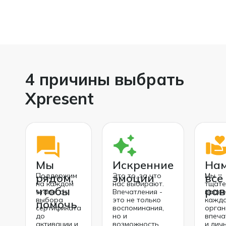
4 причины выбрать
Xpresent
Мы
Искренние
Нам
рядом,
Поддержим
эмоции
Это то, за что
всё
Мы
на каждом
нас выбирают.
тщате
чтобы
рав
этапе: от
Впечатления -
пров
выбора
это не только
кажд
помочь
сертификата
воспоминания,
орган
до
но и
впеча
активации и
возможность
и лич