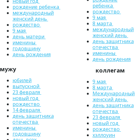
новый год
ребенка
рождение ребенка
рождество
международный
9 мая
женский день
8 марта
рождество
международный
9 мая
женский день
день матери
день защитника
именины
отечества
годовщину
именины
день рождения
день рождения
мужу
коллегам
юбилей
9 мая
выпускной
8 марта
23 февраля
Международный
новый год
женский день
рождество
день защитника
14 февраля
отечества
день защитника
23 февраля
отечества
новый год
именины
рождество
годовщину
хэллоуин
день всех