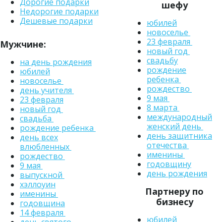
Дорогие подарки
шефу
Недорогие подарки
Дешевые подарки
юбилей
новоселье
23 февраля
Мужчине:
новый год
свадьбу
на день рождения
рождение
юбилей
ребенка
новоселье
рождество
день учителя
9 мая
23 февраля
8 марта
новый год
международный
свадьба
женский день
рождение ребенка
день защитника
день всех
отечества
влюбленных
именины
рождество
годовщину
9 мая
день рождения
выпускной
хэллоуин
Партнеру по
именины
бизнесу
годовщина
14 февраля
юбилей