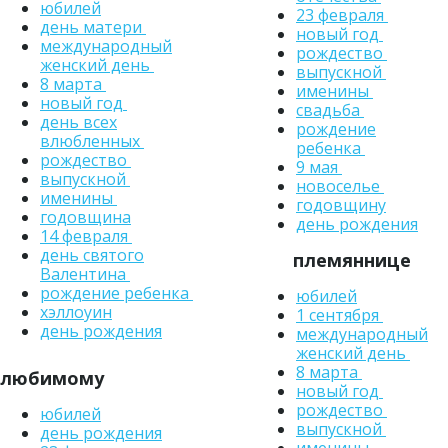
юбилей
23 февраля
день матери
новый год
международный
рождество
женский день
выпускной
8 марта
именины
новый год
свадьба
день всех
рождение
влюбленных
ребенка
рождество
9 мая
выпускной
новоселье
именины
годовщину
годовщина
день рождения
14 февраля
день святого
племяннице
Валентина
рождение ребенка
юбилей
хэллоуин
1 сентября
день рождения
международный
женский день
8 марта
любимому
новый год
рождество
юбилей
выпускной
день рождения
именины