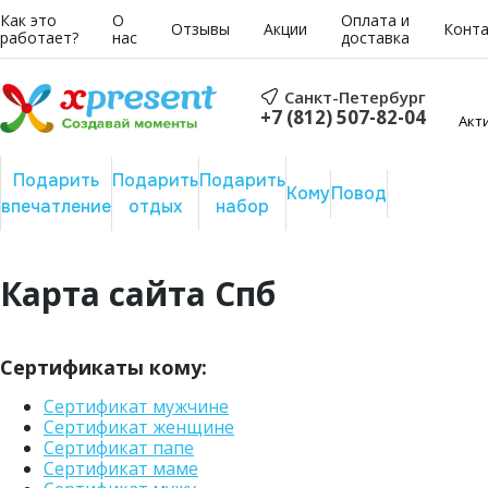
Как это
О
Оплата и
Отзывы
Акции
Конт
работает?
нас
доставка
Санкт-Петербург
+7 (812) 507-82-04
Акт
Подарить
Подарить
Подарить
Сертифика
Кому
Повод
впечатление
отдых
набор
на сумму
Карта сайта Спб
Сертификаты кому:
Сертификат мужчине
Сертификат женщине
Сертификат папе
Сертификат маме