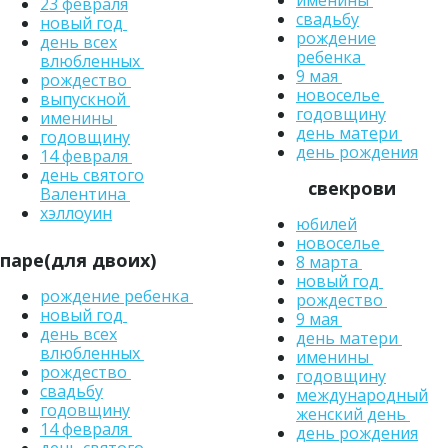
23 февраля
свадьбу
новый год
рождение
день всех
ребенка
влюбленных
9 мая
рождество
новоселье
выпускной
годовщину
именины
день матери
годовщину
день рождения
14 февраля
день святого
свекрови
Валентина
хэллоуин
юбилей
новоселье
паре(для двоих)
8 марта
новый год
рождение ребенка
рождество
новый год
9 мая
день всех
день матери
влюбленных
именины
рождество
годовщину
свадьбу
международный
годовщину
женский день
14 февраля
день рождения