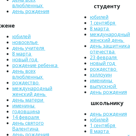
влюбленных
студенту
день рождения
юбилей
1 сентября
жене
8 марта
международный
юбилей
женский день
новоселье
день защитника
день учителя
отечества
8 марта
23 февраля
новый год
новый год
рождение ребенка
рождество
день всех
хэллоуин
влюбленных
именины
рождество
выпускной
международный
день рождения
женский день
день матери
школьнику
именины
годовщина
день рождения
14 февраля
юбилей
день святого
1 сентября
Валентина
8 марта
день рождения