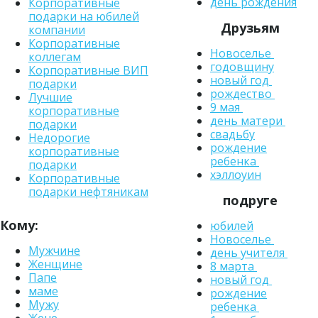
день рождения
Корпоративные
подарки на юбилей
Друзьям
компании
Корпоративные
Новоселье
коллегам
годовщину
Корпоративные ВИП
новый год
подарки
рождество
Лучшие
9 мая
корпоративные
день матери
подарки
свадьбу
Недорогие
рождение
корпоративные
ребенка
подарки
хэллоуин
Корпоративные
подарки нефтяникам
подруге
Кому:
юбилей
Новоселье
Мужчине
день учителя
Женщине
8 марта
Папе
новый год
маме
рождение
Мужу
ребенка