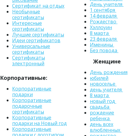
рисование
День учителя
Сертификат на отдых
1 сентября
Необычные
14 февраля
сертификаты
Рождество
Интересные
Хэллоуин
сертификаты
8 марта
Лучшие сертификаты
23 февраля
Идеи сертификатов
Именины
Универсальные
Без повода
сертификаты
Сертификаты
Женщине
электронный
День рождения
Корпоративные:
юбилей
новоселье
Корпоративные
день учителя
подарки
8 марта
Корпоративные
новый год
подарочные
свадьба
сертификаты
рождение
Корпоративные
ребенка
подарки на Новый год
день всех
Корпоративные
влюбленных
подарки с логотипом
рождество