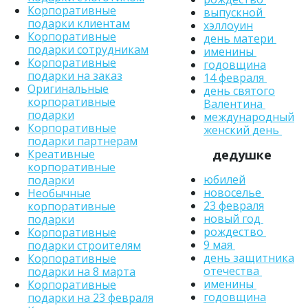
Корпоративные
выпускной
подарки клиентам
хэллоуин
Корпоративные
день матери
подарки сотрудникам
именины
Корпоративные
годовщина
подарки на заказ
14 февраля
Оригинальные
день святого
корпоративные
Валентина
подарки
международный
Корпоративные
женский день
подарки партнерам
дедушке
Креативные
корпоративные
юбилей
подарки
новоселье
Необычные
23 февраля
корпоративные
новый год
подарки
рождество
Корпоративные
9 мая
подарки строителям
день защитника
Корпоративные
отечества
подарки на 8 марта
именины
Корпоративные
годовщина
подарки на 23 февраля