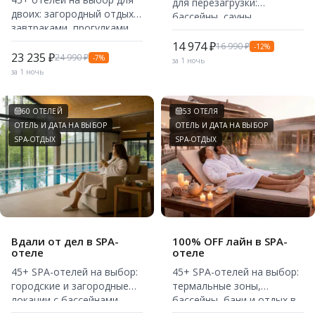
для перезагрузки:
двоих: загородный отдых с
бассейны, сауны,
завтраками, прогулками,
хаммамы, массажи и
SPA и романтической
комфортное размещение.
14 974 ₽
16 990 ₽
-12%
атмосферой.
23 235 ₽
24 990 ₽
-7%
за 1 ночь
за 1 ночь
60 ОТЕЛЕЙ
53 ОТЕЛЯ
ОТЕЛЬ И ДАТА НА ВЫБОР
ОТЕЛЬ И ДАТА НА ВЫБОР
SPA-ОТДЫХ
SPA-ОТДЫХ
Вдали от дел в SPA-
100% OFF лайн в SPA-
отеле
отеле
45+ SPA-отелей на выбор:
45+ SPA-отелей на выбор:
городские и загородные
термальные зоны,
локации с бассейнами,
бассейны, бани и отдых в
релакс-зонами и отдыхом.
спокойной атмосфере.