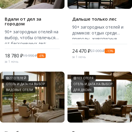
Вдали от дел за
Дальше только лес
городом
90+ загородных отелей и
90+ загородных отелей на
домиков: отдых среди
выбор, чтобы отвлечься
природы, живописные
от бесконечных дел:
локации и комфортное
уютные номера,
размещение.
24 470 ₽
27 999 ₽
-13%
прогулочные зоны, бани и
18 780 ₽
19 990 ₽
-6%
за 1 ночь
многое другое.
за 1 ночь
27 ОТЕЛЕЙ
103 ОТЕЛЯ
ОТЕЛЬ И ДАТА НА ВЫБОР
ОТЕЛЬ И ДАТА НА ВЫБОР
ВИДОВЫЕ ОТЕЛИ
ДЛЯ ДВОИХ