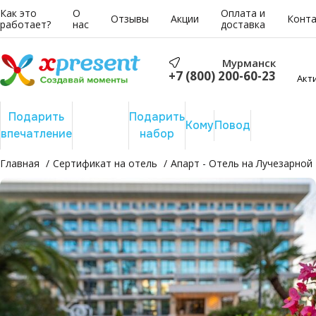
Как это
О
Оплата и
Отзывы
Акции
Конт
работает?
нас
доставка
Мурманск
+7 (800) 200-60-23
Акт
Подарить
Подарить
Подарить
Сертифика
Кому
Повод
впечатление
отдых
набор
на сумму
Главная
Сертификат на отель
Апарт - Отель на Лучезарной