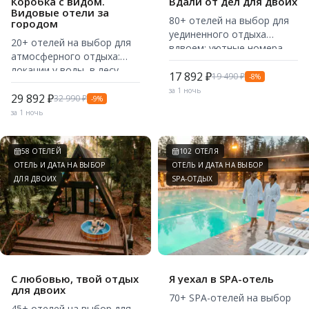
Коробка с видом.
Вдали от дел для двоих
Видовые отели за
80+ отелей на выбор для
городом
уединенного отдыха
20+ отелей на выбор для
вдвоем: уютные номера,
атмосферного отдыха:
природа, SPA, бани,
локации у воды, в лесу,
рестораны и красивые
17 892 ₽
19 490 ₽
-8%
рядом с полями и
локации.
за 1 ночь
панорамными видами.
29 892 ₽
32 990 ₽
-9%
за 1 ночь
58 ОТЕЛЕЙ
102 ОТЕЛЯ
ОТЕЛЬ И ДАТА НА ВЫБОР
ОТЕЛЬ И ДАТА НА ВЫБОР
ДЛЯ ДВОИХ
SPA-ОТДЫХ
С любовью, твой отдых
Я уехал в SPA-отель
для двоих
70+ SPA-отелей на выбор
45+ отелей на выбор для