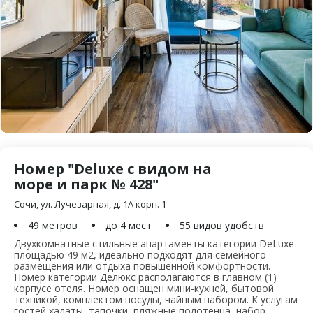
Номер "Deluxe с видом на
море и парк № 428"
Сочи, ул. Лучезарная, д. 1А корп. 1
49 метров
до 4 мест
55 видов удобств
Двухкомнатные стильные апартаменты категории DeLuxe
площадью 49 м2, идеально подходят для семейного
размещения или отдыха повышенной комфортности.
Номер категории Делюкс располагаются в главном (1)
корпусе отеля. Номер оснащен мини-кухней, бытовой
техникой, комплектом посуды, чайным набором. К услугам
гостей халаты, тапочки, пляжные полотенца, набор