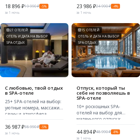
18 896 ₽
23 986 ₽
19 990 ₽
24 990 ₽
-5%
-4%
за 1 ночь
за 1 ночь
27 ОТЕЛЕЙ
15 ОТЕЛЕЙ
ОТЕЛЬ И ДАТА НА ВЫБОР
ОТЕЛЬ И ДАТА НА ВЫБОР
SPA-ОТДЫХ
SPA-ОТДЫХ
С любовью, твой отдых
Отпуск, который ты
в SPA-отеле
себе не позволяешь в
SPA-отеле
25+ SPA-отелей на выбор:
10+ роскошных SPA-
уютные номера, массажи,
отелей на выбор для
сауны и атмосфера
маленького отпуска:
полного расслабления.
комфортные номера,
36 987 ₽
38 990 ₽
-5%
бассейны, рестораны и
44 894 ₽
48 990 ₽
-8%
за 1 ночь
красивая территория.
за 1 ночь