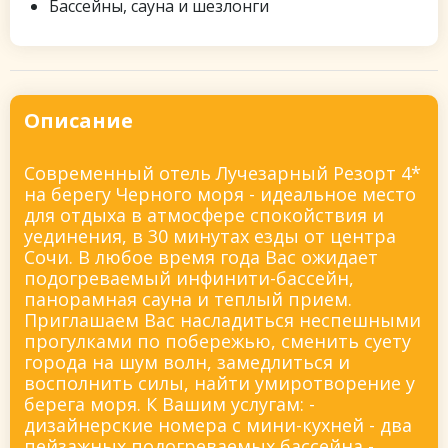
Бассейны, сауна и шезлонги
Описание
Современный отель Лучезарный Резорт 4*
на берегу Черного моря - идеальное место
для отдыха в атмосфере спокойствия и
уединения, в 30 минутах езды от центра
Сочи. В любое время года Вас ожидает
подогреваемый инфинити-бассейн,
панорамная сауна и теплый прием.
Приглашаем Вас насладиться неспешными
прогулками по побережью, сменить суету
города на шум волн, замедлиться и
восполнить силы, найти умиротворение у
берега моря. К Вашим услугам: -
дизайнерские номера с мини-кухней - два
пейзажных подогреваемых бассейна -