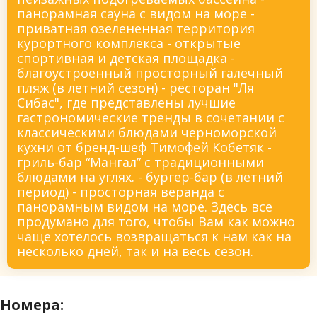
панорамная сауна с видом на море -
приватная озелененная территория
курортного комплекса - открытые
спортивная и детская площадка -
благоустроенный просторный галечный
пляж (в летний сезон) - ресторан "Ля
Сибас", где представлены лучшие
гастрономические тренды в сочетании с
классическими блюдами черноморской
кухни от бренд-шеф Тимофей Кобетяк -
гриль-бар “Мангал” с традиционными
блюдами на углях. - бургер-бар (в летний
период) - просторная веранда с
панорамным видом на море. Здесь все
продумано для того, чтобы Вам как можно
чаще хотелось возвращаться к нам как на
несколько дней, так и на весь сезон.
Номера: