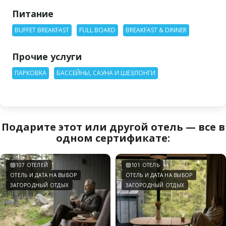
Питание
BUFFET BREAKFAST
FULL BOARD
BREAKFAST & DINNER
Прочие услуги
ПАРКОВКА
БАССЕЙНЫ, САУНА И ШЕЗЛОНГИ
Подарите этот или другой отель — все в
одном сертификате:
107 ОТЕЛЕЙ
101 ОТЕЛЬ
ОТЕЛЬ И ДАТА НА ВЫБОР
ОТЕЛЬ И ДАТА НА ВЫБОР
ЗАГОРОДНЫЙ ОТДЫХ
ЗАГОРОДНЫЙ ОТДЫХ