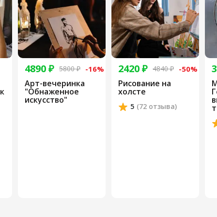
4890 ₽
2420 ₽
3
5800 ₽
-16%
4840 ₽
-50%
Арт-вечеринка
Рисование на
М
к
"Обнаженное
холсте
Г
искусство"
в
5
(72 отзыва)
т