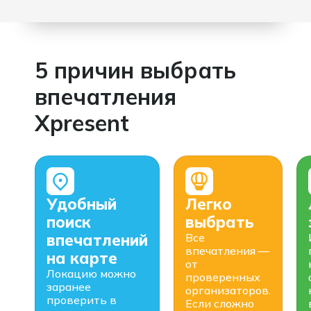
5 причин выбрать
впечатления
Xpresent
Удобный
Легко
поиск
выбрать
впечатлений
Все
впечатления —
на карте
от
Локацию можно
проверенных
заранее
организаторов.
проверить в
Если сложно