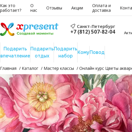
Как это
О
Оплата и
Отзывы
Акции
Конт
работает?
нас
доставка
Санкт-Петербург
+7 (812) 507-82-04
Акт
Подарить
Подарить
Подарить
Сертифика
Кому
Повод
впечатление
отдых
набор
на сумму
Главная
Каталог
Мастер классы
Онлайн курс Цветы аква