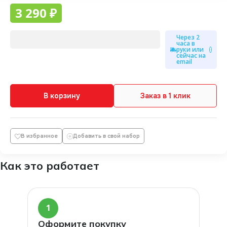
УРОК № 3 БУТОН РОЗЫ. Длительность 1
3 290 ₽
ч. 15 мин.
УРОК № 4 ГОРТЕНЗИЯ. Длительность 1 ч.
Через 2
часа в
30 мин.
руки или
сейчас на
УРОК № 5 ПИОНЫ. Длительность 2 ч. 30
email
мин.
В корзину
Заказ в 1 клик
В избранное
Добавить в свой набор
Как это работает
1
Оформите покупку