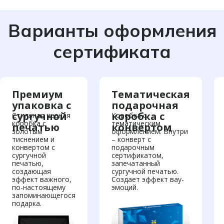
Варианты оформления
сертификата
Премиум
Тематическая
упаковка с
подарочная
сургучной
коробка с
Стильная черная
Коробка с
коробка с
тематическим
печатью
конвертом
золотым
оформлением. Внутри
тиснением и
– конверт с
конвертом с
подарочным
сургучной
сертификатом,
печатью,
запечатанный
создающая
сургучной печатью.
эффект важного,
Создает эффект вау-
по-настоящему
эмоций.
запоминающегося
подарка.